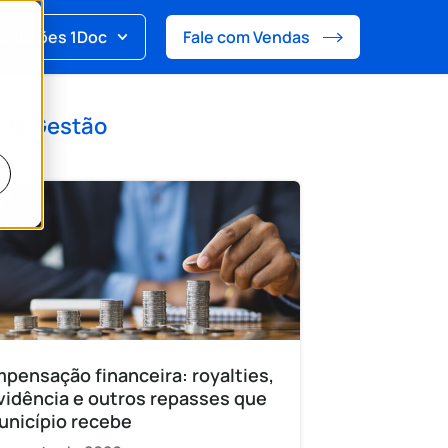
Soluções 1Doc
Fale com Vendas
 de
Gestão
pensação financeira: royalties,
vidência e outros repasses que
unicípio recebe