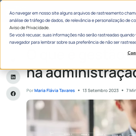
Categorias
Histórias de
Ao navegar em nosso site alguns arquivos de rastreamento chama
análise de tráfego de dados, de relevância e personalização de
Aviso de Privacidade.
Se você recusar, suas informações não serão rastreadas quando 
Home
»
O que é gestão de processos na administração públi
navegador para lembrar sobre sua preferência de não ser rastrea
O que é gestão 
Con
na administraçã
Por
Maria Flávia Tavares
13 Setembro 2023
7 Mi