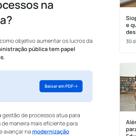
ocessos na
ca?
Sio
e q
des
omo objetivo aumentar os lucros da
30 d
inistração pública tem papel
os
.
Baixar em PDF
 a gestão de processos atua para
Alé
s de maneira mais eficiente para
par
 e avançar na
modernização