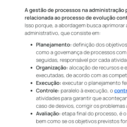
A gestão de processos na administração 
relacionada ao processo de evolução con
Isso porque, a abordagem busca aprimorar 
administrativo, que consiste em:
Planejamento:
definição dos objetivos
como a governança de processos com a 
seguidas, responsável por cada ativida
Organização:
alocação de recursos e e
executadas, de acordo com as competê
Execução:
executar o planejamento fei
Controle:
paralelo à execução, o
cont
atividades para garantir que aconteç
caso de desvios, corrigir os problemas
Avaliação:
etapa final do processo, é 
bem como se os objetivos previstos fo