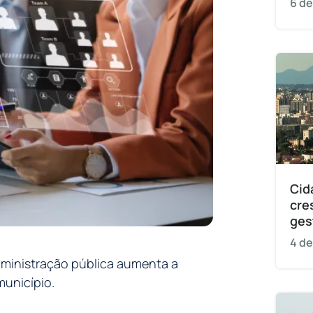
6 de
Cid
cre
ges
4 de
ministração pública aumenta a
município.