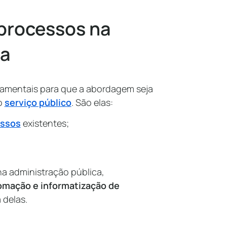
 processos na
ca
damentais para que a abordagem seja
no
serviço público
. São elas:
ssos
existentes;
.
a administração pública,
omação e informatização de
 delas.