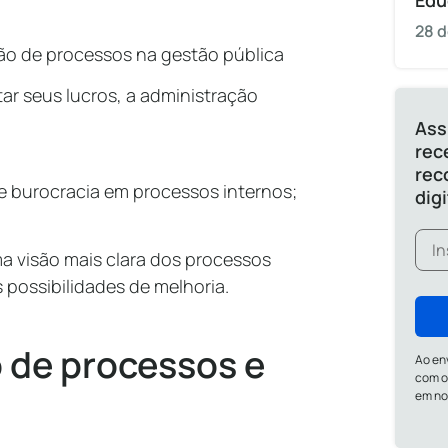
Edu
28 d
tão de processos na gestão pública
r seus lucros, a administração
Ass
rec
rec
de burocracia em processos internos;
dig
a visão mais clara dos processos
possibilidades de melhoria.
 de processos e
Ao en
com o
em n