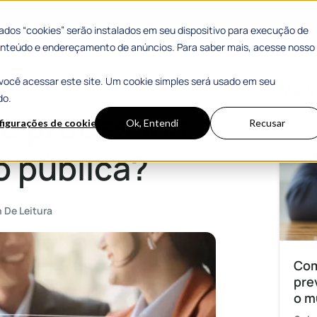
 Sucesso
Materiais Gratuitos
dos “cookies” serão instalados em seu dispositivo para execução de
 conteúdo e endereçamento de anúncios. Para saber mais, acesse nosso
você acessar este site. Um cookie simples será usado em seu
ca?
Mais
do.
de processos
figurações de cookies
Ok, Entendi
Recusar
o pública?
n De Leitura
Com
pre
o m