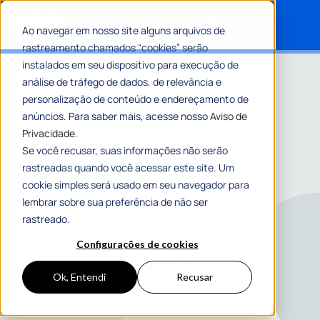
Ao navegar em nosso site alguns arquivos de
rastreamento chamados “cookies” serão
Search for:
instalados em seu dispositivo para execução de
Home
»
Veja como a Prefeitura de Canguçu atingiu mais de
análise de tráfego de dados, de relevância e
R$19 milhões em economia com a plataforma 1Doc
personalização de conteúdo e endereçamento de
Veja como a Prefeitura de
anúncios. Para saber mais, acesse nosso
Aviso de
Canguçu atingiu mais de R$19
Privacidade.
Se você recusar, suas informações não serão
milhões em economia com a
rastreadas quando você acessar este site. Um
plataforma 1Doc
cookie simples será usado em seu navegador para
lembrar sobre sua preferência de não ser
rastreado.
+ 757 mil
+ 13 mil
Documentos gerados
Usuários externos
Configurações de cookies
através da 1Doc.
cadastrados no
sistema.
Ok, Entendi
Recusar