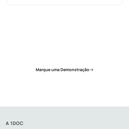
Quer saber como a 1Doc pode mudar de vez o
dia a dia da sua prefeitura?
Marque uma Demonstração
A 1DOC