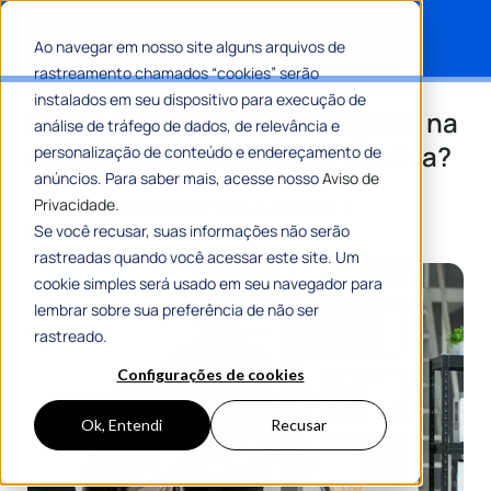
Ao navegar em nosso site alguns arquivos de
rastreamento chamados “cookies” serão
Search for:
instalados em seu dispositivo para execução de
Como a tecnologia pode ajudar na
análise de tráfego de dados, de relevância e
modernização da gestão pública?
personalização de conteúdo e endereçamento de
anúncios. Para saber mais, acesse nosso
Aviso de
Privacidade.
Por
Maria Flávia Tavares
03 Julho 2023
7 Min De Leitura
Se você recusar, suas informações não serão
rastreadas quando você acessar este site. Um
cookie simples será usado em seu navegador para
lembrar sobre sua preferência de não ser
rastreado.
Configurações de cookies
Ok, Entendi
Recusar