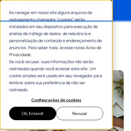
Ao navegar em nosso site alguns arquivos de
rastreamento chamados “cookies” serão
Search for:
instalados em seu dispositivo para execução de
Saiba como melhorar a gestão
análise de tráfego de dados, de relevância e
operacional da sua empresa!
personalização de conteúdo e endereçamento de
anúncios. Para saber mais, acesse nosso
Aviso de
Privacidade.
Por
Equipe Editorial 1Doc
24 Junho 2024
9 Min De Leitura
Se você recusar, suas informações não serão
rastreadas quando você acessar este site. Um
cookie simples será usado em seu navegador para
lembrar sobre sua preferência de não ser
rastreado.
Configurações de cookies
Ok, Entendi
Recusar