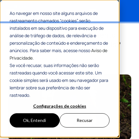
Ao navegar em nosso site alguns arquivos de
rastreamento chamados “cookies” serão
Search for:
instalados em seu dispositivo para execução de
Como melhorar o atendimento
análise de tráfego de dados, de relevância e
público às comunidades rurais?
personalização de conteúdo e endereçamento de
anúncios. Para saber mais, acesse nosso
Aviso de
Privacidade.
Por
Gustavo Andrade
05 Junho 2026
8 Min De Leitura
Se você recusar, suas informações não serão
rastreadas quando você acessar este site. Um
cookie simples será usado em seu navegador para
lembrar sobre sua preferência de não ser
rastreado.
Configurações de cookies
Ok, Entendi
Recusar