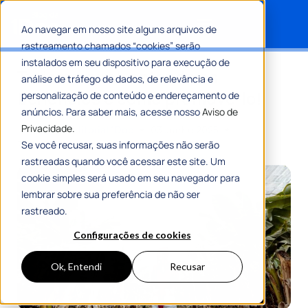
Ao navegar em nosso site alguns arquivos de
rastreamento chamados “cookies” serão
Search for:
instalados em seu dispositivo para execução de
Turismo rural: entenda os
análise de tráfego de dados, de relevância e
benefícios e como promovê-lo!
personalização de conteúdo e endereçamento de
anúncios. Para saber mais, acesse nosso
Aviso de
Privacidade.
Por
Equipe Editorial 1Doc
03 Junho 2025
7 Min De Leitura
Se você recusar, suas informações não serão
rastreadas quando você acessar este site. Um
cookie simples será usado em seu navegador para
lembrar sobre sua preferência de não ser
rastreado.
Configurações de cookies
Ok, Entendi
Recusar