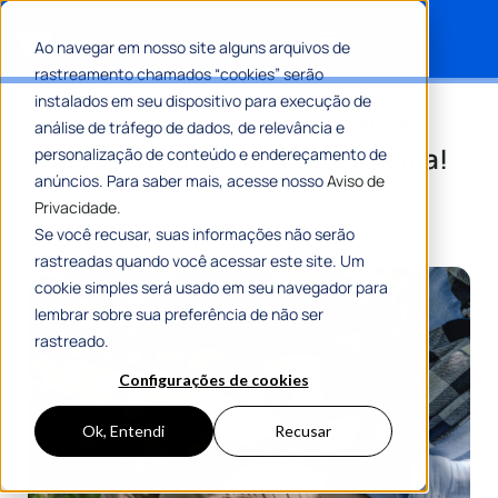
Ao navegar em nosso site alguns arquivos de
rastreamento chamados “cookies” serão
Search for:
instalados em seu dispositivo para execução de
Seguridade social: tudo o que
análise de tráfego de dados, de relevância e
você precisa saber sobre o tema!
personalização de conteúdo e endereçamento de
anúncios. Para saber mais, acesse nosso
Aviso de
Privacidade.
Por
Maria Flávia Tavares
13 Maio 2024
7 Min De Leitura
Se você recusar, suas informações não serão
rastreadas quando você acessar este site. Um
cookie simples será usado em seu navegador para
lembrar sobre sua preferência de não ser
rastreado.
Configurações de cookies
Ok, Entendi
Recusar