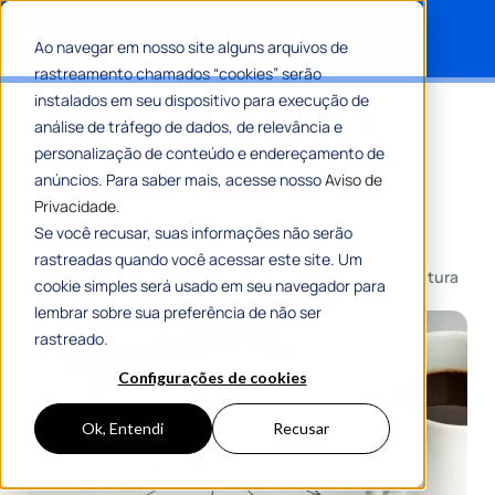
Ao navegar em nosso site alguns arquivos de
rastreamento chamados “cookies” serão
Search for:
instalados em seu dispositivo para execução de
Qualidade na administração
análise de tráfego de dados, de relevância e
pública: práticas e estratégias
personalização de conteúdo e endereçamento de
anúncios. Para saber mais, acesse nosso
Aviso de
para um serviço eficiente e
Privacidade.
transparente
Se você recusar, suas informações não serão
rastreadas quando você acessar este site. Um
Por
Flávia Resende
30 Agosto 2023
8 Min De Leitura
cookie simples será usado em seu navegador para
lembrar sobre sua preferência de não ser
rastreado.
Configurações de cookies
Ok, Entendi
Recusar