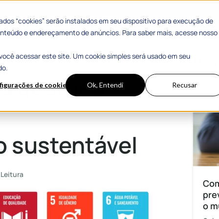
 Sucesso
Materiais Gratuitos
dos “cookies” serão instalados em seu dispositivo para execução de
 conteúdo e endereçamento de anúncios. Para saber mais, acesse nosso
você acessar este site. Um cookie simples será usado em seu
mento sustentável
Mais
do.
as gestões
figurações de cookies
Ok, Entendi
Recusar
 sustentável
 Leitura
Com
pre
o m