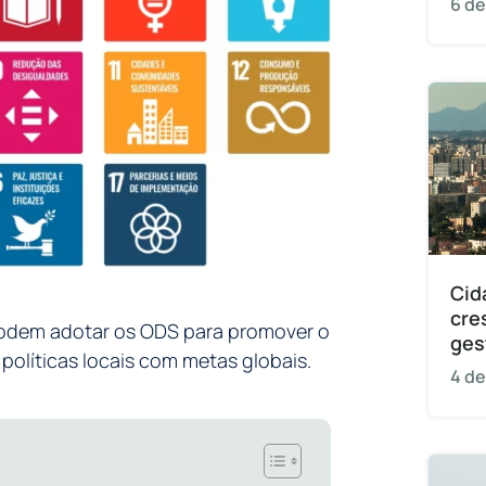
6 de
Cid
cre
odem adotar os ODS para promover o
ges
olíticas locais com metas globais.
4 de