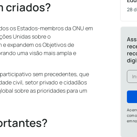
Edu
 criados?
28 d
todos os Estados-membros da ONU em
ções Unidas sobre o
Ass
m e expandem os Objetivos de
rec
orando uma visão mais ampla e
rec
dig
 participativo sem precedentes, que
de civil, setor privado e cidadãos
lobal sobre as prioridades para um
Ao en
com o
ortantes?
em n