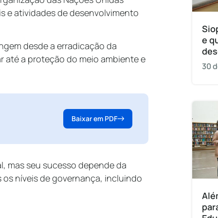
is e atividades de desenvolvimento
Sio
e q
angem desde a erradicação da
des
 até a proteção do meio ambiente e
30 d
Baixar em PDF
l, mas seu sucesso depende da
os níveis de governança, incluindo
Alé
par