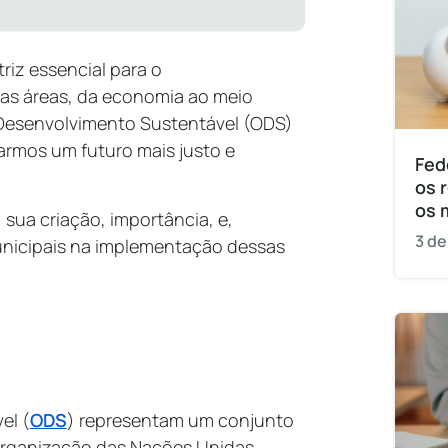
riz essencial para o
as áreas, da economia ao meio
 Desenvolvimento Sustentável (ODS)
armos um futuro mais justo e
Fed
os 
os 
 sua criação, importância, e,
3 de
municipais na implementação dessas
el (
ODS
) representam um conjunto
 Organização das Nações Unidas