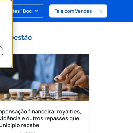
Soluções 1Doc
Fale com Vendas
 de
Gestão
pensação financeira: royalties,
vidência e outros repasses que
unicípio recebe