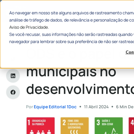
Categorias
Histórias de
Ao navegar em nosso site alguns arquivos de rastreamento chama
análise de tráfego de dados, de relevância e personalização de
Aviso de Privacidade.
Se você recusar, suas informações não serão rastreadas quando 
Home
»
ODS e o papel das gestões municipais no desenvolvi
navegador para lembrar sobre sua preferência de não ser rastrea
ODS e o papel d
Con
municipais no
desenvolvimento
Por
Equipe Editorial 1Doc
11 Abril 2024
6 Min De