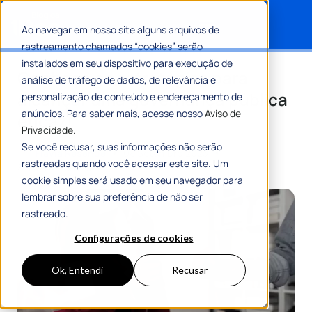
Ao navegar em nosso site alguns arquivos de
rastreamento chamados “cookies” serão
Search for:
instalados em seu dispositivo para execução de
Conheça as estratégias para
análise de tráfego de dados, de relevância e
alcançar uma governança pública
personalização de conteúdo e endereçamento de
anúncios. Para saber mais, acesse nosso
Aviso de
eficaz!
Privacidade.
Se você recusar, suas informações não serão
Por
Flávia Resende
08 Setembro 2023
rastreadas quando você acessar este site. Um
8 Min De Leitura
cookie simples será usado em seu navegador para
lembrar sobre sua preferência de não ser
rastreado.
Configurações de cookies
Ok, Entendi
Recusar