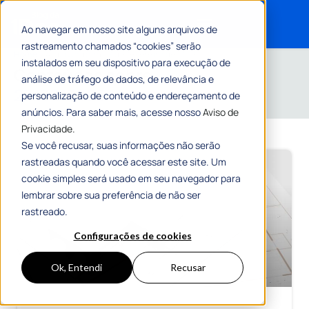
Ao navegar em nosso site alguns arquivos de
rastreamento chamados “cookies” serão
Search for:
Home
»
Arquivos para 27 de fevereiro de 2025
instalados em seu dispositivo para execução de
Conteúdos sobre
análise de tráfego de dados, de relevância e
27/02/2025
personalização de conteúdo e endereçamento de
anúncios. Para saber mais, acesse nosso
Aviso de
Privacidade.
Se você recusar, suas informações não serão
rastreadas quando você acessar este site. Um
cookie simples será usado em seu navegador para
lembrar sobre sua preferência de não ser
rastreado.
Configurações de cookies
Ok, Entendi
Recusar