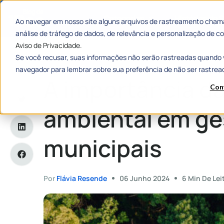
Categorias
Histórias de
Ao navegar em nosso site alguns arquivos de rastreamento chama
análise de tráfego de dados, de relevância e personalização de
Aviso de Privacidade.
Se você recusar, suas informações não serão rastreadas quando 
Home
»
A importância da política ambiental em gestões muni
navegador para lembrar sobre sua preferência de não ser rastrea
A importância da
Con
ambiental em ge
municipais
Por
Flávia Resende
06 Junho 2024
6 Min De Lei