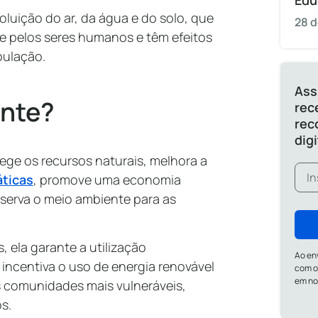
Edu
luição do ar, da água e do solo, que
28 d
e pelos seres humanos e têm efeitos
pulação.
Ass
ante?
rec
rec
dig
tege os recursos naturais, melhora a
ticas
, promove uma economia
eserva o meio ambiente para as
, ela garante a utilização
Ao en
 incentiva o uso de energia renovável
com o
em n
s comunidades mais vulneráveis,
s.