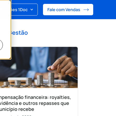
Soluções 1Doc
Fale com Vendas
 de
Gestão
pensação financeira: royalties,
vidência e outros repasses que
unicípio recebe