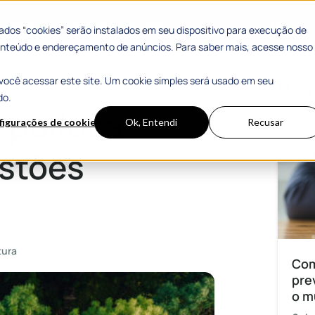
 Sucesso
Materiais Gratuitos
dos “cookies” serão instalados em seu dispositivo para execução de
 conteúdo e endereçamento de anúncios. Para saber mais, acesse nosso
você acessar este site. Um cookie simples será usado em seu
cipais
Mais
do.
 política
figurações de cookies
Ok, Entendi
Recusar
stões
tura
Com
pre
o m