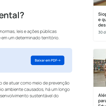
ental?
Sio
e q
des
 normas, leis e ações públicas
30 d
 em um determinado território.
Baixar em PDF
ivo de atuar como meio de prevenção
eio ambiente causados, há um longo
Alé
esenvolvimento sustentável do
par