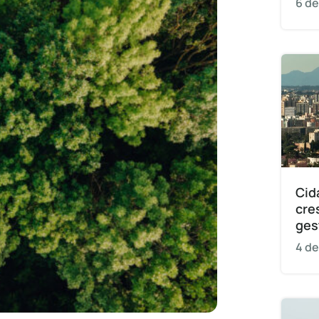
6 de
Cid
cre
ges
4 de