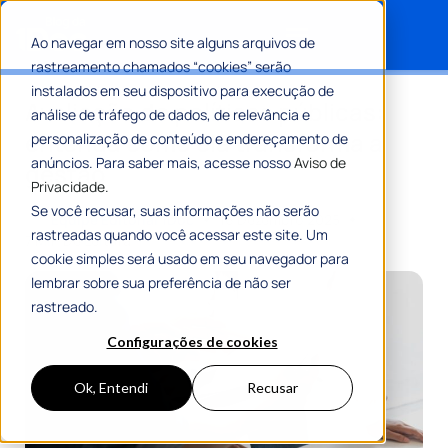
Ao navegar em nosso site alguns arquivos de
rastreamento chamados “cookies” serão
Search for:
instalados em seu dispositivo para execução de
Avaliação de políticas públicas:
análise de tráfego de dados, de relevância e
entenda como ela transforma a
personalização de conteúdo e endereçamento de
anúncios. Para saber mais, acesse nosso
Aviso de
gestão
Privacidade.
Se você recusar, suas informações não serão
Por
Equipe Editorial 1Doc
16 Dezembro 2025
rastreadas quando você acessar este site. Um
7 Min De Leitura
cookie simples será usado em seu navegador para
lembrar sobre sua preferência de não ser
rastreado.
Configurações de cookies
Ok, Entendi
Recusar