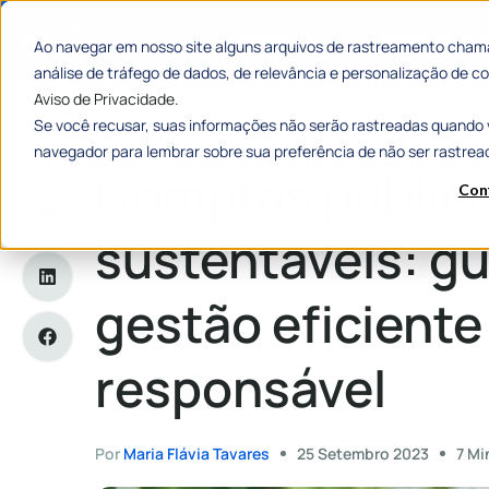
Categorias
Histórias de
Ao navegar em nosso site alguns arquivos de rastreamento chama
análise de tráfego de dados, de relevância e personalização de
Aviso de Privacidade.
Se você recusar, suas informações não serão rastreadas quando 
Home
»
Compras públicas sustentáveis: guia para uma gestã
navegador para lembrar sobre sua preferência de não ser rastrea
Compras públic
Con
sustentáveis: g
gestão eficiente
responsável
Por
Maria Flávia Tavares
25 Setembro 2023
7 Mi