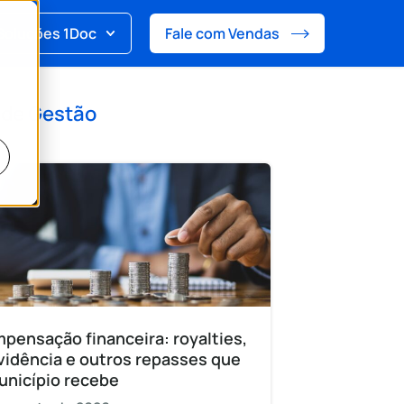
Soluções 1Doc
Fale com Vendas
 de
Gestão
pensação financeira: royalties,
vidência e outros repasses que
unicípio recebe