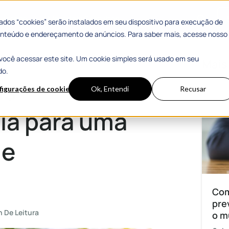
 Sucesso
Materiais Gratuitos
dos “cookies” serão instalados em seu dispositivo para execução de
 conteúdo e endereçamento de anúncios. Para saber mais, acesse nosso
você acessar este site. Um cookie simples será usado em seu
o eficiente e responsável
Mais
do.
as
figurações de cookies
Ok, Entendi
Recusar
uia para uma
 e
Com
pre
n De Leitura
o m