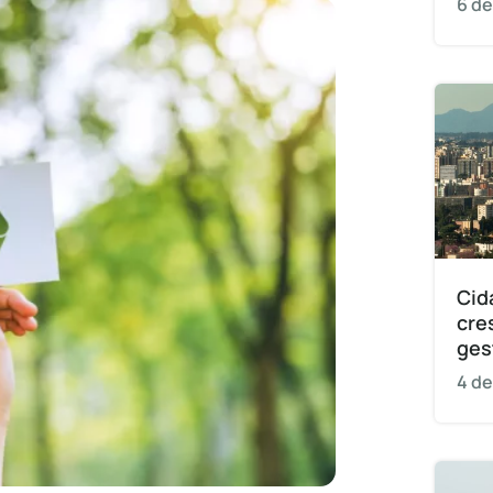
6 de
Cid
cre
ges
4 de