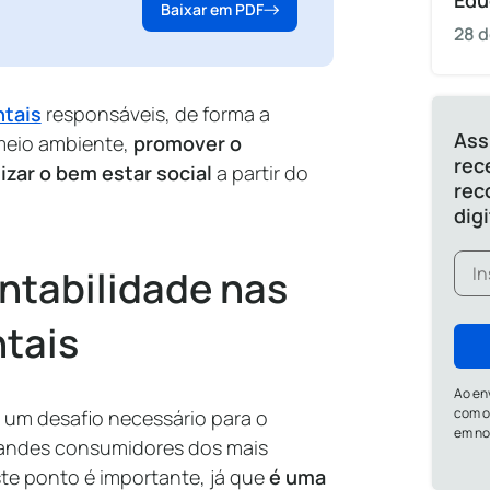
Edu
Baixar em PDF
28 d
tais
responsáveis, de forma a
Ass
 meio ambiente,
promover o
rec
zar o bem estar social
a partir do
rec
dig
ntabilidade nas
tais
Ao en
com o
é um desafio necessário para o
em n
grandes consumidores dos mais
ste ponto é importante, já que
é uma