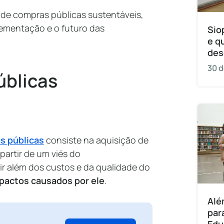
de compras públicas sustentáveis,
lementação e o futuro das
Sio
e q
des
30 d
úblicas
s públicas
consiste na aquisição de
partir de um viés do
 ir além dos custos e da qualidade do
pactos causados por ele
.
Alé
par