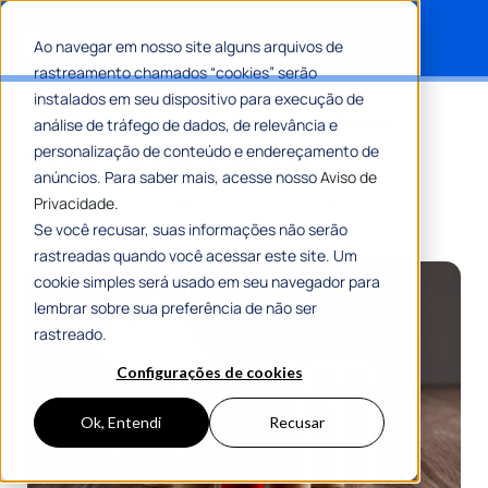
Ao navegar em nosso site alguns arquivos de
rastreamento chamados “cookies” serão
Search for:
instalados em seu dispositivo para execução de
10 dicas de como ser um bom
análise de tráfego de dados, de relevância e
gestor na sua empresa
personalização de conteúdo e endereçamento de
anúncios. Para saber mais, acesse nosso
Aviso de
Privacidade.
Por
Equipe Editorial 1Doc
05 Agosto 2024
8 Min De Leitura
Se você recusar, suas informações não serão
rastreadas quando você acessar este site. Um
cookie simples será usado em seu navegador para
lembrar sobre sua preferência de não ser
rastreado.
Configurações de cookies
Ok, Entendi
Recusar