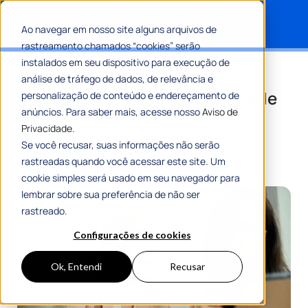
Ao navegar em nosso site alguns arquivos de
rastreamento chamados “cookies” serão
Search for:
instalados em seu dispositivo para execução de
A importância do controle de
análise de tráfego de dados, de relevância e
prazos e como a tecnologia pode
personalização de conteúdo e endereçamento de
anúncios. Para saber mais, acesse nosso
Aviso de
ajudar
Privacidade.
Se você recusar, suas informações não serão
Por
Equipe Editorial 1Doc
15 Julho 2024
rastreadas quando você acessar este site. Um
6 Min De Leitura
cookie simples será usado em seu navegador para
lembrar sobre sua preferência de não ser
rastreado.
Configurações de cookies
Ok, Entendi
Recusar