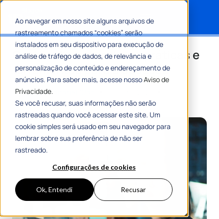
Ao navegar em nosso site alguns arquivos de
rastreamento chamados “cookies” serão
Search for:
instalados em seu dispositivo para execução de
Gestão de metas: boas práticas e
análise de tráfego de dados, de relevância e
ferramentas para o sucesso
personalização de conteúdo e endereçamento de
anúncios. Para saber mais, acesse nosso
Aviso de
Privacidade.
Por
Equipe Editorial 1Doc
08 Julho 2024
8 Min De Leitura
Se você recusar, suas informações não serão
rastreadas quando você acessar este site. Um
cookie simples será usado em seu navegador para
lembrar sobre sua preferência de não ser
rastreado.
Configurações de cookies
Ok, Entendi
Recusar