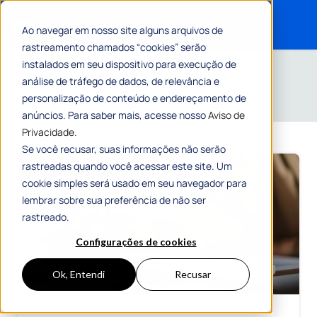
Ao navegar em nosso site alguns arquivos de
rastreamento chamados “cookies” serão
Search for:
Home
»
Arquivos para 24 de julho de 2025
instalados em seu dispositivo para execução de
Conteúdos sobre
análise de tráfego de dados, de relevância e
24/07/2025
personalização de conteúdo e endereçamento de
anúncios. Para saber mais, acesse nosso
Aviso de
Privacidade.
Se você recusar, suas informações não serão
rastreadas quando você acessar este site. Um
cookie simples será usado em seu navegador para
lembrar sobre sua preferência de não ser
rastreado.
Configurações de cookies
Ok, Entendi
Recusar