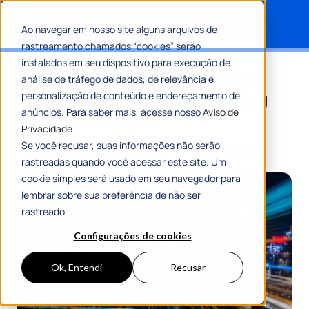
Ao navegar em nosso site alguns arquivos de
rastreamento chamados “cookies” serão
Search for:
instalados em seu dispositivo para execução de
Brasil deve investir em gestão
análise de tráfego de dados, de relevância e
eletrônica para subir no ranking
personalização de conteúdo e endereçamento de
anúncios. Para saber mais, acesse nosso
Aviso de
contra corrupção
Privacidade.
Se você recusar, suas informações não serão
Por
Camila Baron
10 Abril 2019
3 Min De Leitura
rastreadas quando você acessar este site. Um
cookie simples será usado em seu navegador para
lembrar sobre sua preferência de não ser
rastreado.
Configurações de cookies
Ok, Entendi
Recusar