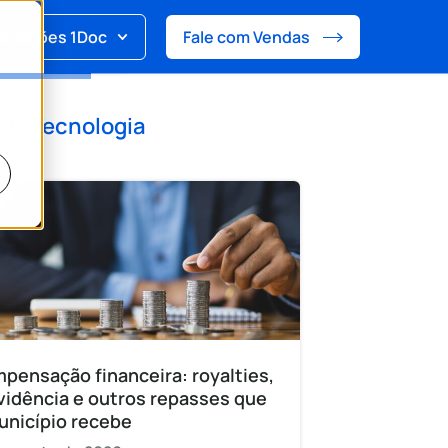
Soluções 1Doc
Fale com Vendas
 de
Tecnologia
pensação financeira: royalties,
vidência e outros repasses que
unicípio recebe