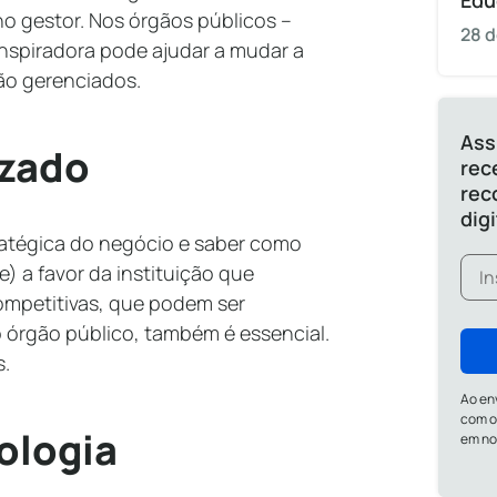
Edu
no gestor. Nos órgãos públicos –
28 d
nspiradora pode ajudar a mudar a
são gerenciados.
Ass
izado
rec
rec
dig
ratégica do negócio e saber como
) a favor da instituição que
ompetitivas, que podem ser
o órgão público, também é essencial.
s.
Ao en
com o
ologia
em n