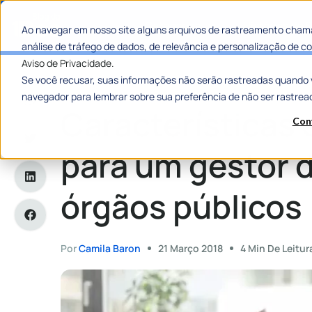
Categorias
Histórias de
Ao navegar em nosso site alguns arquivos de rastreamento chama
análise de tráfego de dados, de relevância e personalização de
Aviso de Privacidade.
Se você recusar, suas informações não serão rastreadas quando 
Home
»
Características essenciais para um gestor de TI em 
navegador para lembrar sobre sua preferência de não ser rastrea
Características 
Con
para um gestor d
órgãos públicos
Por
Camila Baron
21 Março 2018
4 Min De Leitur