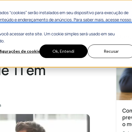
 Sucesso
Materiais Gratuitos
dos “cookies” serão instalados em seu dispositivo para execução de
 conteúdo e endereçamento de anúncios. Para saber mais, acesse nosso
você acessar este site. Um cookie simples será usado em seu
órgãos públicos
Mais
do.
essenciais
figurações de cookies
Ok, Entendi
Recusar
e TI em
a
Com
pre
o m