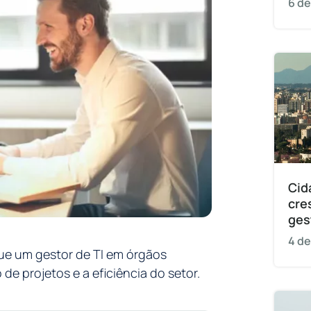
6 de
Cid
cre
ges
4 de
que um gestor de TI em órgãos
de projetos e a eficiência do setor.