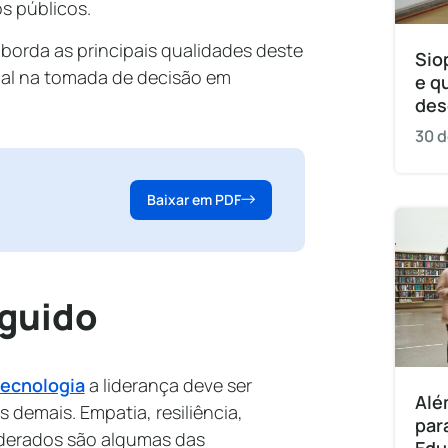
s públicos.
orda as principais qualidades deste
Sio
ial na tomada de decisão em
e q
des
30 d
Baixar em PDF
eguido
tecnologia
a liderança deve ser
Alé
demais. Empatia, resiliência,
par
liderados são algumas das