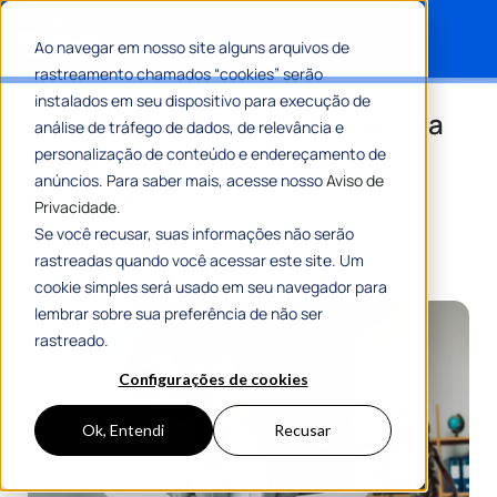
Ao navegar em nosso site alguns arquivos de
rastreamento chamados “cookies” serão
Search for:
instalados em seu dispositivo para execução de
Celeridade processual: como ela
análise de tráfego de dados, de relevância e
funciona no contexto de
personalização de conteúdo e endereçamento de
anúncios. Para saber mais, acesse nosso
Aviso de
procuradorias?
Privacidade.
Se você recusar, suas informações não serão
Por
Romulo Ribeiro Teixeira
20 Dezembro 2023
rastreadas quando você acessar este site. Um
7 Min De Leitura
cookie simples será usado em seu navegador para
lembrar sobre sua preferência de não ser
rastreado.
Configurações de cookies
Ok, Entendi
Recusar