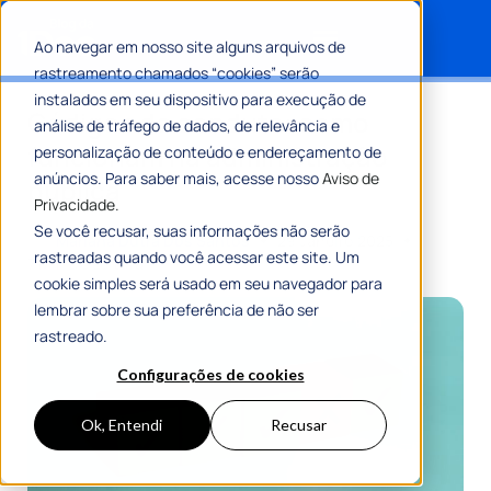
Ao navegar em nosso site alguns arquivos de
rastreamento chamados “cookies” serão
Search for:
instalados em seu dispositivo para execução de
Códigos de conduta: como
análise de tráfego de dados, de relevância e
funcionam na administração
personalização de conteúdo e endereçamento de
anúncios. Para saber mais, acesse nosso
Aviso de
pública
Privacidade.
Se você recusar, suas informações não serão
Por
Mariana Dutra Dos Santos
29 Janeiro 2025
rastreadas quando você acessar este site. Um
7 Min De Leitura
cookie simples será usado em seu navegador para
lembrar sobre sua preferência de não ser
rastreado.
Configurações de cookies
Ok, Entendi
Recusar