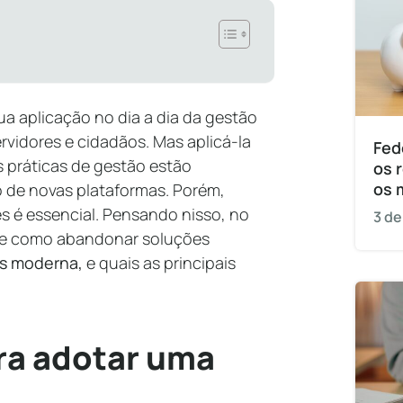
ua aplicação no dia a dia da gestão
ervidores e cidadãos. Mas aplicá-la
Fed
 práticas de gestão estão
os 
os 
o de novas plataformas. Porém,
s é essencial. Pensando nisso, no
3 de
re como abandonar soluções
is moderna,
e quais as principais
ra adotar uma