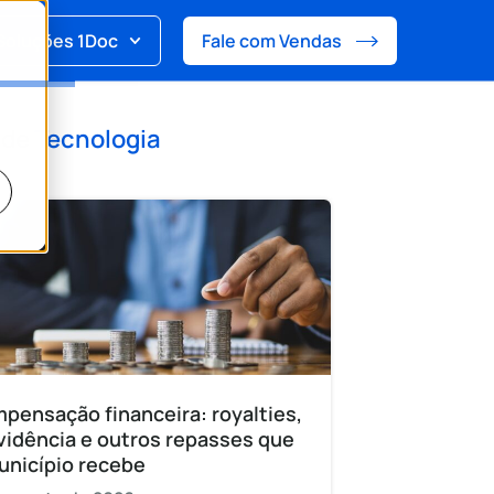
Soluções 1Doc
Fale com Vendas
 de
Tecnologia
pensação financeira: royalties,
vidência e outros repasses que
unicípio recebe