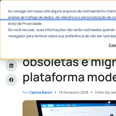
Categorias
Histórias de
Ao navegar em nosso site alguns arquivos de rastreamento chama
análise de tráfego de dados, de relevância e personalização de
Aviso de Privacidade.
Se você recusar, suas informações não serão rastreadas quando 
Home
»
Como abandonar soluções obsoletas e migrar para 
navegador para lembrar sobre sua preferência de não ser rastrea
Como abandonar
Con
obsoletas e mig
plataforma mod
Por
Camila Baron
19 Fevereiro 2018
3 Min De Lei