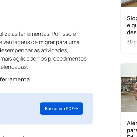
Sio
e q
des
za as ferramentas. Por isso é
 as vantagens de
migrar para uma
30 d
desempenhar as atividades,
mais agilidade nos procedimentos
 elencadas.
a ferramenta
Baixar em PDF
Alé
par