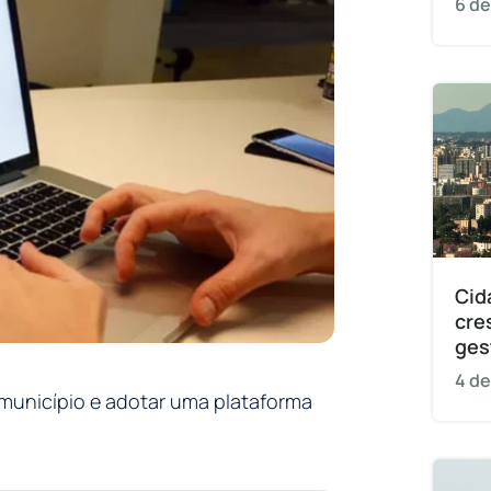
6 de
Cid
cre
ges
4 de
município e adotar uma plataforma