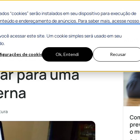
 Sucesso
Materiais Gratuitos
dos “cookies” serão instalados em seu dispositivo para execução de
 conteúdo e endereçamento de anúncios. Para saber mais, acesse nosso
você acessar este site. Um cookie simples será usado em seu
uma plataforma moderna
Mais
do.
 soluções
figurações de cookies
Ok, Entendi
Recusar
rar para uma
erna
tura
Com
pre
o m