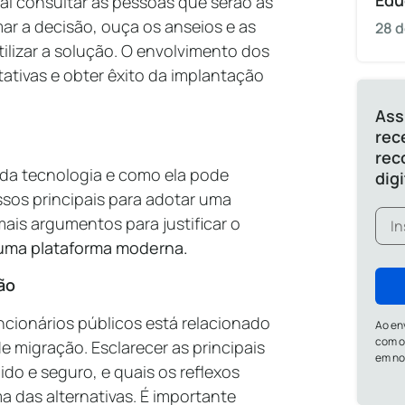
Edu
l consultar as pessoas que serão as
ar a decisão, ouça os anseios e as
28 d
tilizar a solução. O envolvimento dos
tativas e obter êxito da implantação
Ass
rec
rec
 da tecnologia e como ela pode
dig
assos principais para adotar uma
mais argumentos para justificar o
 uma
plataforma moderna.
ão
uncionários públicos está relacionado
Ao en
com o
 migração. Esclarecer as principais
em n
ido e seguro, e quais os reflexos
a das alternativas. É importante