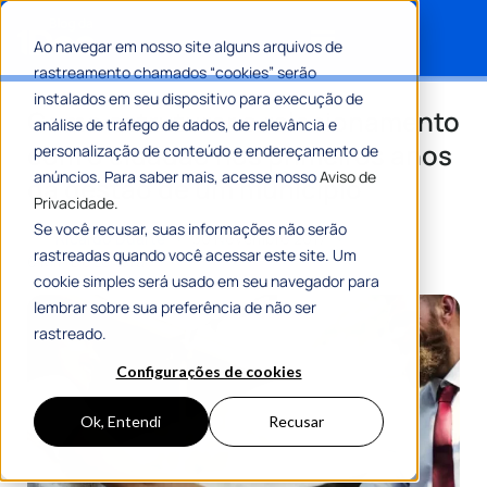
Ao navegar em nosso site alguns arquivos de
rastreamento chamados “cookies” serão
Search for:
instalados em seu dispositivo para execução de
Como estruturar o relacionamento
análise de tráfego de dados, de relevância e
com o cidadão nos primeiros anos
personalização de conteúdo e endereçamento de
anúncios. Para saber mais, acesse nosso
Aviso de
da gestão de um município
Privacidade.
Se você recusar, suas informações não serão
Por
Ricardo Duarte
30 Novembro 2017
rastreadas quando você acessar este site. Um
6 Min De Leitura
cookie simples será usado em seu navegador para
lembrar sobre sua preferência de não ser
rastreado.
Configurações de cookies
Ok, Entendi
Recusar