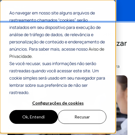
Ao navegar em nosso site alguns arquivos de
rastreamento chamados “cookies” serão
Search for:
instalados em seu dispositivo para execução de
Indicadores de obras públicas:
análise de tráfego de dados, de relevância e
como ter mais eficiência e otimizar
personalização de conteúdo e endereçamento de
anúncios. Para saber mais, acesse nosso
Aviso de
os recursos
Privacidade.
Se você recusar, suas informações não serão
Por
Giulia Venutti
02 Junho 2023
7 Min De Leitura
rastreadas quando você acessar este site. Um
cookie simples será usado em seu navegador para
lembrar sobre sua preferência de não ser
rastreado.
Configurações de cookies
Ok, Entendi
Recusar