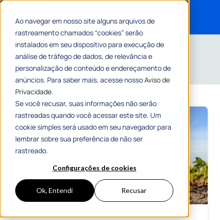
Ao navegar em nosso site alguns arquivos de
rastreamento chamados “cookies” serão
Search for:
Home
»
Arquivos para Giulia Venutti
instalados em seu dispositivo para execução de
Conteúdos de
análise de tráfego de dados, de relevância e
Giulia Venutti
personalização de conteúdo e endereçamento de
anúncios. Para saber mais, acesse nosso
Aviso de
Privacidade.
Se você recusar, suas informações não serão
rastreadas quando você acessar este site. Um
cookie simples será usado em seu navegador para
lembrar sobre sua preferência de não ser
rastreado.
Configurações de cookies
Ok, Entendi
Recusar