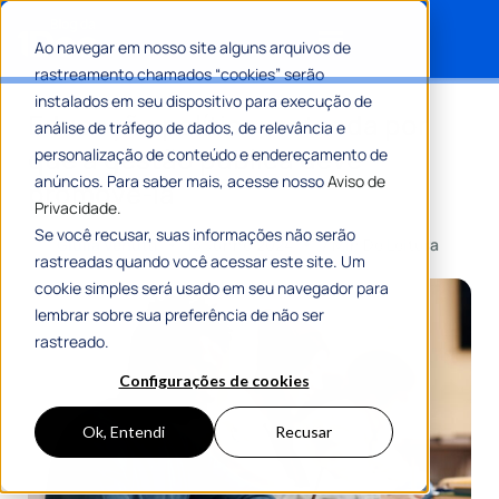
Ao navegar em nosso site alguns arquivos de
rastreamento chamados “cookies” serão
Search for:
instalados em seu dispositivo para execução de
Educação política: entenda por
análise de tráfego de dados, de relevância e
que a gestão pública deve
personalização de conteúdo e endereçamento de
anúncios. Para saber mais, acesse nosso
Aviso de
promovê-la
Privacidade.
Se você recusar, suas informações não serão
Por
Giulia Venutti
13 Junho 2024
7 Min De Leitura
rastreadas quando você acessar este site. Um
cookie simples será usado em seu navegador para
lembrar sobre sua preferência de não ser
rastreado.
Configurações de cookies
Ok, Entendi
Recusar