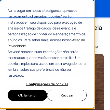
Ao navegar em nosso site alguns arquivos de
rastreamento chamados “cookies” serão
Search for:
instalados em seu dispositivo para execução de
Desinformação e os riscos que ela
análise de tráfego de dados, de relevância e
representa para as eleições
personalização de conteúdo e endereçamento de
anúncios. Para saber mais, acesse nosso
Aviso de
Privacidade.
Por
Carlos Oliveira
22 Abril 2024
10 Min De Leitura
Se você recusar, suas informações não serão
rastreadas quando você acessar este site. Um
cookie simples será usado em seu navegador para
lembrar sobre sua preferência de não ser
rastreado.
Configurações de cookies
Ok, Entendi
Recusar