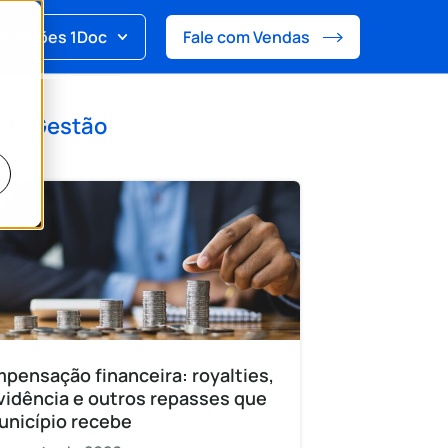
Soluções 1Doc
Fale com Vendas
 de
Gestão
pensação financeira: royalties,
vidência e outros repasses que
unicípio recebe