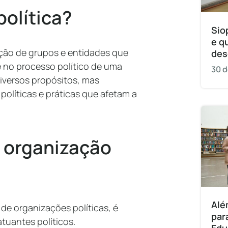
política?
Sio
e q
ação de grupos e entidades que
des
e no processo político de uma
30 d
iversos propósitos, mas
olíticas e práticas que afetam a
e organização
Alé
de organizações políticas, é
par
atuantes políticos.