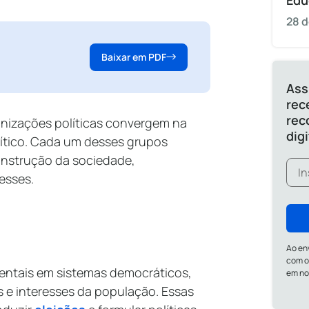
Edu
28 d
Baixar em PDF
Ass
rec
rec
nizações políticas convergem na
dig
lítico. Cada um desses grupos
onstrução da sociedade,
esses.
Ao en
com o
mentais em sistemas democráticos,
em n
s e interesses da população. Essas