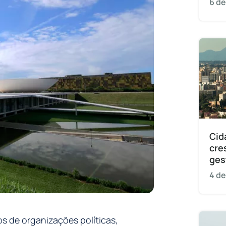
6 de
Cid
cre
ges
4 de
os de organizações políticas,