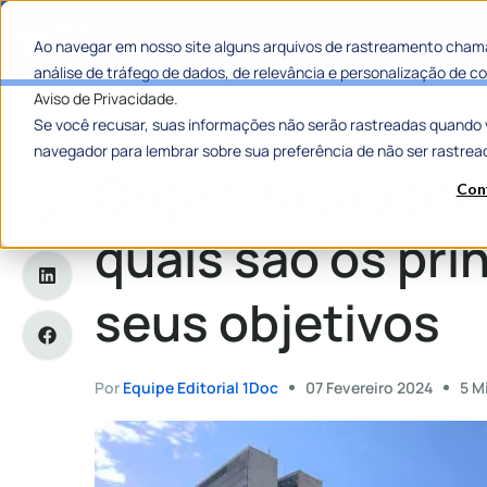
Categorias
Histórias de
Ao navegar em nosso site alguns arquivos de rastreamento chama
análise de tráfego de dados, de relevância e personalização de
Aviso de Privacidade.
Se você recusar, suas informações não serão rastreadas quando 
Home
»
Organização política: entenda quais são os principais
navegador para lembrar sobre sua preferência de não ser rastrea
Organização polí
Con
quais são os prin
seus objetivos
Por
Equipe Editorial 1Doc
07 Fevereiro 2024
5 M