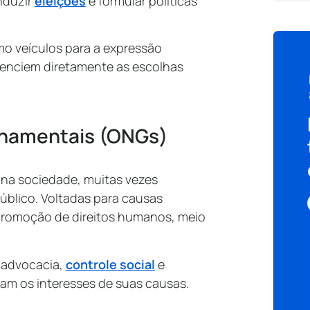
nduzir
eleições
e formular políticas
mo veículos para a expressão
uenciem diretamente as escolhas
rnamentais (ONGs)
na sociedade, muitas vezes
úblico. Voltadas para causas
promoção de direitos humanos, meio
 advocacia,
controle social
e
tam os interesses de suas causas.