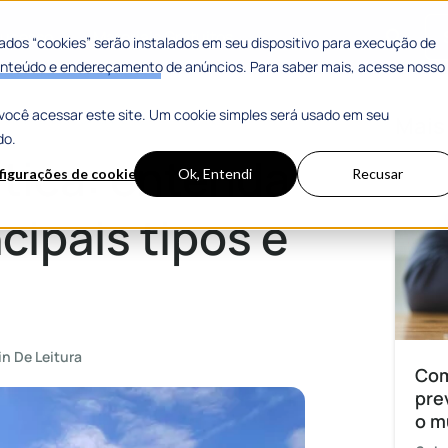
 Sucesso
Materiais Gratuitos
dos “cookies” serão instalados em seu dispositivo para execução de
 conteúdo e endereçamento de anúncios. Para saber mais, acesse nosso
você acessar este site. Um cookie simples será usado em seu
 tipos e seus objetivos
Mais
do.
tica: entenda
figurações de cookies
Ok, Entendi
Recusar
cipais tipos e
in De Leitura
Com
pre
o m