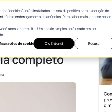
 Sucesso
Materiais Gratuitos
dos “cookies” serão instalados em seu dispositivo para execução de
 conteúdo e endereçamento de anúncios. Para saber mais, acesse nosso
você acessar este site. Um cookie simples será usado em seu
Mais
do.
ntas
figurações de cookies
Ok, Entendi
Recusar
uia completo
ura
Com
pre
o m