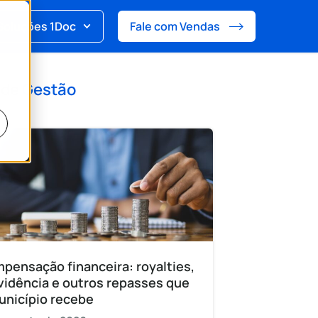
Soluções 1Doc
Fale com Vendas
 de
Gestão
pensação financeira: royalties,
vidência e outros repasses que
unicípio recebe