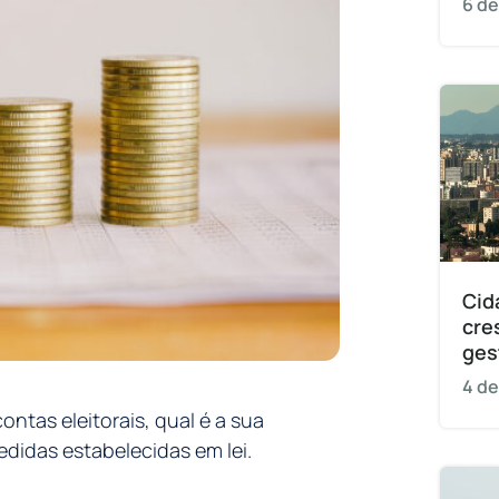
6 de
Cid
cre
ges
4 de
ntas eleitorais, qual é a sua
didas estabelecidas em lei.