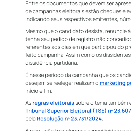
Entre os documentos que devem ser aprese
de campanhas eleitorais estão cheques e ex
indicando seus respectivos emitentes, núme
Mesmo que o candidato desista, renuncie à 
tenha seu pedido de registro não concedido
referentes aos dias em que participou do p
feito campanha. Assim como os dissidentes
dissidência partidária.
É nesse período da campanha que os cand
desejam se reeleger realizam o
marketing po
início e fim.
As
regras eleitorais
sobre o tema também e
Tribunal Superior Eleitoral (TSE) nº 23.60
pela
Resolução nº 23.731/2024
.
A resolução traz algumas especificidades p