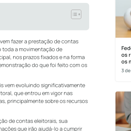
evem fazer a prestação de contas
Fed
ndo toda a movimentação de
os 
ipal, nos prazos fixados e na forma
os 
emonstração do que foi feito com os
3 de
is vem evoluindo significativamente
itoral, que entrou em vigor nas
das, principalmente sobre os recursos
ção de contas eleitorais, sua
mações que irão ajudá-lo a cumprir