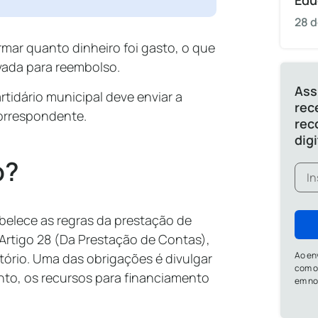
Edu
28 d
ormar quanto dinheiro foi gasto, o que
vada para reembolso.
Ass
rtidário municipal deve enviar a
rec
correspondente.
rec
dig
o?
tabelece as regras da prestação de
o Artigo 28 (Da Prestação de Contas),
Ao en
tório. Uma das obrigações é divulgar
com o
nto, os recursos para financiamento
em n