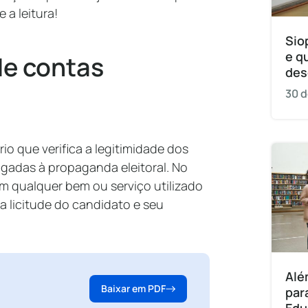
a leitura!
Sio
e q
de contas
des
30 d
rio que verifica a legitimidade dos
ligadas à propaganda eleitoral. No
 qualquer bem ou serviço utilizado
a licitude do candidato e seu
Alé
Baixar em PDF
par