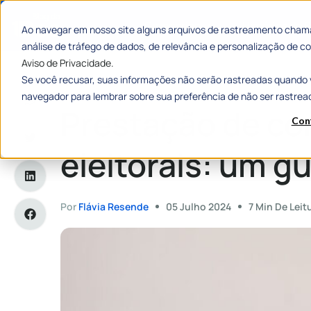
Categorias
Histórias de
Ao navegar em nosso site alguns arquivos de rastreamento chama
análise de tráfego de dados, de relevância e personalização de
Aviso de Privacidade.
Se você recusar, suas informações não serão rastreadas quando 
Home
»
Prestação de contas eleitorais: um guia completo
navegador para lembrar sobre sua preferência de não ser rastrea
Prestação de co
Con
eleitorais: um g
Por
Flávia Resende
05 Julho 2024
7 Min De Leit