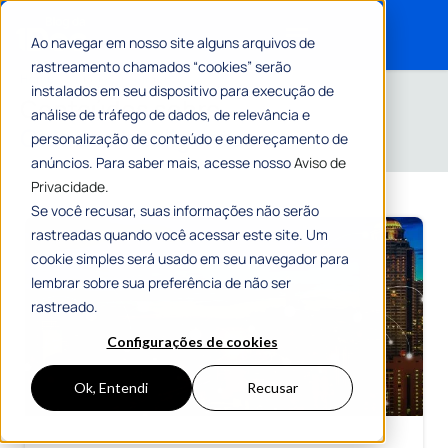
Ao navegar em nosso site alguns arquivos de
rastreamento chamados “cookies” serão
Search for:
Home
»
Cidades Inteligentes
instalados em seu dispositivo para execução de
Conteúdos sobre
análise de tráfego de dados, de relevância e
Cidades Inteligentes
personalização de conteúdo e endereçamento de
anúncios. Para saber mais, acesse nosso
Aviso de
Privacidade.
Se você recusar, suas informações não serão
rastreadas quando você acessar este site. Um
cookie simples será usado em seu navegador para
lembrar sobre sua preferência de não ser
rastreado.
Configurações de cookies
Ok, Entendi
Recusar