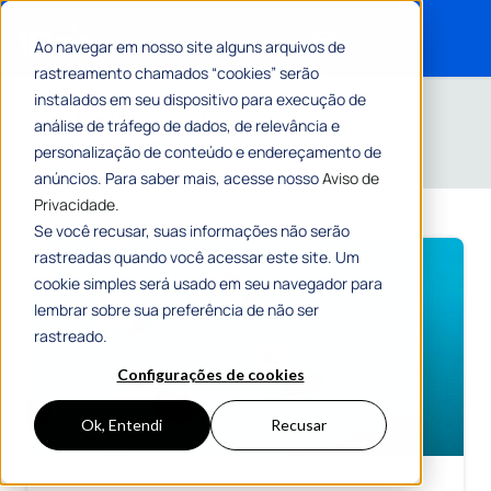
Ao navegar em nosso site alguns arquivos de
rastreamento chamados “cookies” serão
Search for:
Home
»
Ouvidoria Pública
instalados em seu dispositivo para execução de
Conteúdos sobre
análise de tráfego de dados, de relevância e
Ouvidoria Pública
personalização de conteúdo e endereçamento de
anúncios. Para saber mais, acesse nosso
Aviso de
Privacidade.
Se você recusar, suas informações não serão
rastreadas quando você acessar este site. Um
cookie simples será usado em seu navegador para
lembrar sobre sua preferência de não ser
rastreado.
Configurações de cookies
Ok, Entendi
Recusar