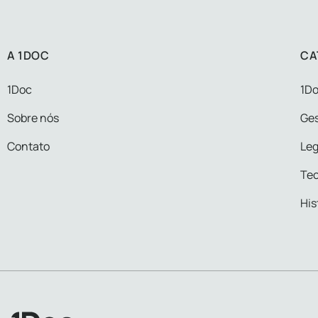
A 1DOC
CA
1Doc
1Do
Sobre nós
Ge
Contato
Leg
Tec
His