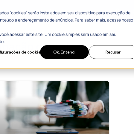
 Sucesso
Materiais Gratuitos
dos “cookies” serão instalados em seu dispositivo para execução de
 conteúdo e endereçamento de anúncios. Para saber mais, acesse nosso
você acessar este site. Um cookie simples será usado em seu
do.
mação digital
figurações de cookies
Ok, Entendi
Recusar