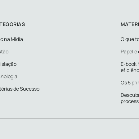
TEGORIAS
MATERI
c na Mídia
O que to
stão
Papel e 
islação
E-book N
eficiênc
nologia
Os 5 pri
tórias de Sucesso
Descubr
process