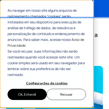
Ao navegar em nosso site alguns arquivos de
rastreamento chamados “cookies” serão
Search for:
instalados em seu dispositivo para execução de
Entenda como a escalabilidade
análise de tráfego de dados, de relevância e
pode melhorar o desempenho da
personalização de conteúdo e endereçamento de
anúncios. Para saber mais, acesse nosso
Aviso de
sua empresa
Privacidade.
Se você recusar, suas informações não serão
Por
Equipe Editorial 1Doc
16 Setembro 2024
rastreadas quando você acessar este site. Um
8 Min De Leitura
cookie simples será usado em seu navegador para
lembrar sobre sua preferência de não ser
rastreado.
Configurações de cookies
Ok, Entendi
Recusar