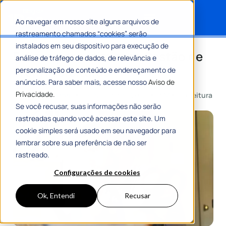
Ao navegar em nosso site alguns arquivos de
rastreamento chamados “cookies” serão
Search for:
instalados em seu dispositivo para execução de
5 dicas para otimizar a Gestão de
análise de tráfego de dados, de relevância e
TI em Prefeituras
personalização de conteúdo e endereçamento de
anúncios. Para saber mais, acesse nosso
Aviso de
Privacidade.
Por
Camila Baron
06 Novembro 2017
3 Min De Leitura
Se você recusar, suas informações não serão
rastreadas quando você acessar este site. Um
cookie simples será usado em seu navegador para
lembrar sobre sua preferência de não ser
rastreado.
Configurações de cookies
Ok, Entendi
Recusar