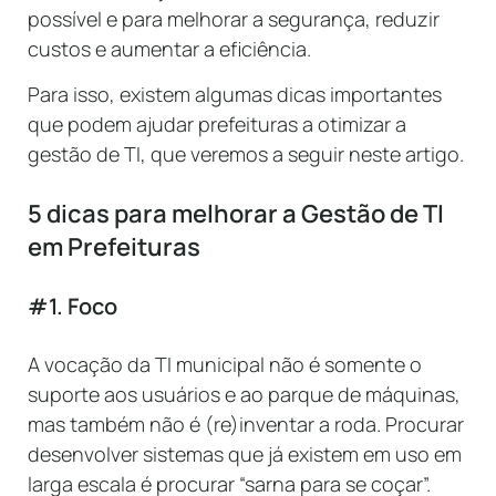
poss
í
vel
e
para
mel
hor
ar
a
se
g
uran
ça
,
redu
z
ir
cust
os
e
a
ument
ar
a
e
f
ici
ê
nc
ia
.
Par
a
is
so
,
exist
em
al
g
um
as
d
icas
important
es
que
pod
em
a
jud
ar
pre
fe
it
uras
a
o
tim
iz
ar
a
gest
ão
de
TI
,
que veremos a seguir neste artigo.
5 dicas para melhorar a Gestão de TI
em Prefeituras
#1. Foco
A vocação da TI municipal não é somente o
suporte aos usuários e ao parque de máquinas,
mas também não é (re)inventar a roda. Procurar
desenvolver sistemas que já existem em uso em
larga escala é procurar “sarna para se coçar”.