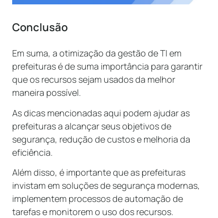
Conclusão
Em
sum
a
,
a
o
tim
iza
ç
ão
da
gest
ão
de
TI
em
pre
fe
it
uras
é
de
sum
a
import
â
nc
ia
para
g
arant
ir
que
os
rec
urs
os
se
jam
us
ados
da
mel
hor
man
e
ira
poss
í
vel
.
As
d
icas
men
c
ion
adas
aqu
i
pod
em
a
jud
ar
as
pre
fe
it
uras
a
al
can
ç
ar
se
us
obj
et
iv
os
de
se
g
uran
ça
,
redu
ç
ão
de
cust
os
e
mel
h
oria
da
e
f
ici
ê
nc
ia
.
Al
é
m
dis
so
,
é
important
e
que
as
pre
fe
it
uras
inv
ist
am
em
sol
u
ç
õ
es
de
se
g
uran
ça
modern
as
,
implement
em
process
os
de
autom
a
ç
ão
de
t
are
f
as
e
mon
it
orem
o
us
o
dos
rec
urs
os
.