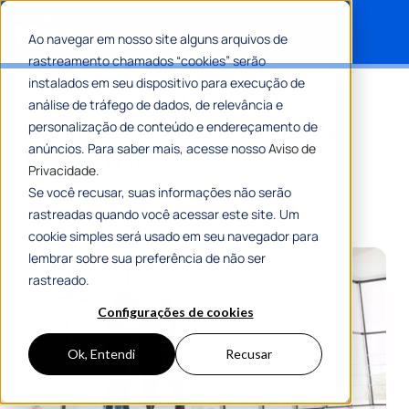
Ao navegar em nosso site alguns arquivos de
rastreamento chamados “cookies” serão
Search for:
instalados em seu dispositivo para execução de
6 livros inspiradores
análise de tráfego de dados, de relevância e
recomendados pela equipe da
personalização de conteúdo e endereçamento de
anúncios. Para saber mais, acesse nosso
Aviso de
1Doc em julho
Privacidade.
Se você recusar, suas informações não serão
Por
Equipe Editorial 1Doc
26 Julho 2021
rastreadas quando você acessar este site. Um
5 Min De Leitura
cookie simples será usado em seu navegador para
lembrar sobre sua preferência de não ser
rastreado.
Configurações de cookies
Ok, Entendi
Recusar