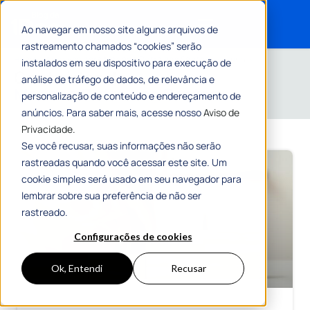
Ao navegar em nosso site alguns arquivos de
rastreamento chamados “cookies” serão
Search for:
Home
»
Arquivos para Mariana Dutra dos Santos
»
Página 3
instalados em seu dispositivo para execução de
Conteúdos de
análise de tráfego de dados, de relevância e
Mariana Dutra dos Santos
personalização de conteúdo e endereçamento de
anúncios. Para saber mais, acesse nosso
Aviso de
Privacidade.
Se você recusar, suas informações não serão
rastreadas quando você acessar este site. Um
cookie simples será usado em seu navegador para
lembrar sobre sua preferência de não ser
rastreado.
Configurações de cookies
Ok, Entendi
Recusar