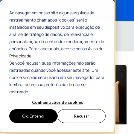
Ao navegar em nosso site alguns arquivos de
rastreamento chamados “cookies” serão
Search for:
Home
»
Arquivos para Mariana Dutra dos Santos
»
Página 4
instalados em seu dispositivo para execução de
Conteúdos de
análise de tráfego de dados, de relevância e
Mariana Dutra dos Santos
personalização de conteúdo e endereçamento de
anúncios. Para saber mais, acesse nosso
Aviso de
Privacidade.
Se você recusar, suas informações não serão
rastreadas quando você acessar este site. Um
cookie simples será usado em seu navegador para
lembrar sobre sua preferência de não ser
rastreado.
Configurações de cookies
Ok, Entendi
Recusar