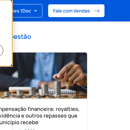
Soluções 1Doc
Fale com Vendas
 de
Gestão
pensação financeira: royalties,
vidência e outros repasses que
unicípio recebe