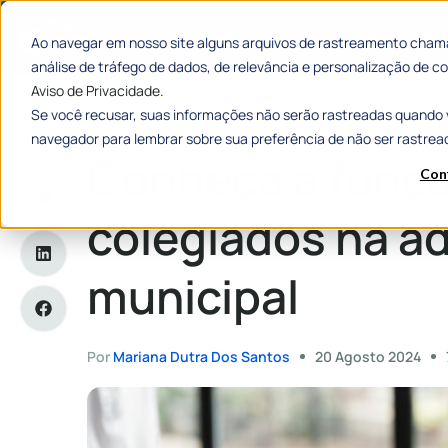
Categorias
Histórias de
Ao navegar em nosso site alguns arquivos de rastreamento chama
análise de tráfego de dados, de relevância e personalização de
Aviso de Privacidade.
Se você recusar, suas informações não serão rastreadas quando 
Home
»
Conheça a função dos órgãos colegiados na adminis
navegador para lembrar sobre sua preferência de não ser rastrea
Conheça a funçã
Con
colegiados na a
municipal
Por
Mariana Dutra Dos Santos
20 Agosto 2024