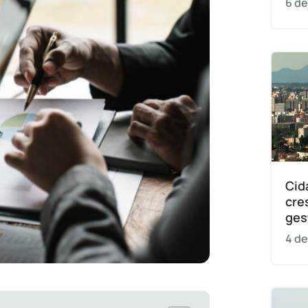
6 de
Cid
cre
ges
4 de