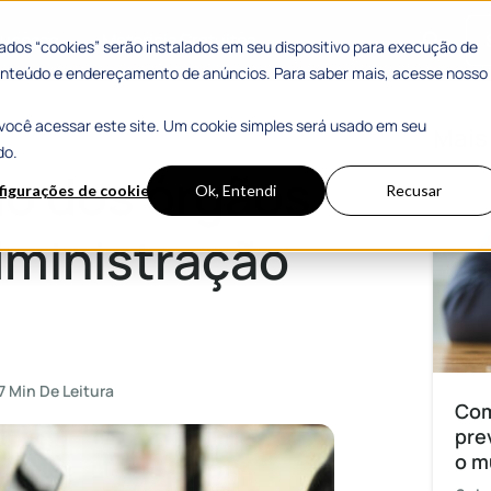
 Sucesso
Materiais Gratuitos
dos “cookies” serão instalados em seu dispositivo para execução de
 conteúdo e endereçamento de anúncios. Para saber mais, acesse nosso
você acessar este site. Um cookie simples será usado em seu
tração municipal
Mais
do.
o dos órgãos
figurações de cookies
Ok, Entendi
Recusar
dministração
7 Min De Leitura
Com
pre
o m