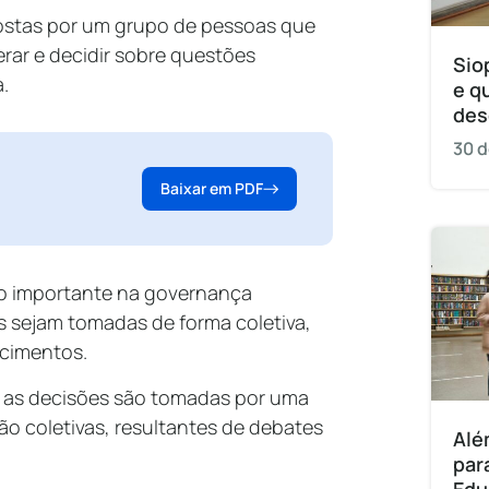
ostas por um grupo de pessoas que
erar e decidir sobre questões
Sio
a.
e q
des
30 d
Baixar em PDF
 importante na governança
s sejam tomadas de forma coletiva,
ecimentos.
e as decisões são tomadas por uma
ão coletivas, resultantes de debates
Alé
par