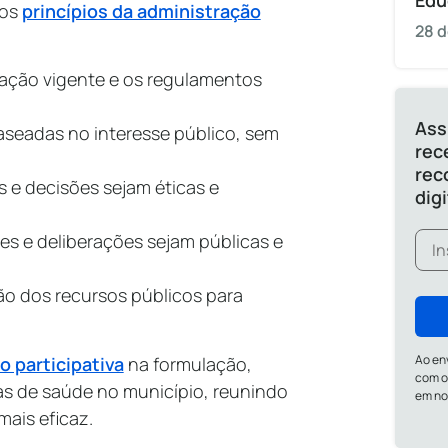
Edu
 os
princípios da administração
28 d
ação vigente e os regulamentos
Ass
seadas no interesse público, sem
rec
rec
e decisões sejam éticas e
dig
s e deliberações sejam públicas e
ão dos recursos públicos para
Ao en
o participativa
na formulação,
com o
icas de saúde no município, reunindo
em n
mais eficaz.