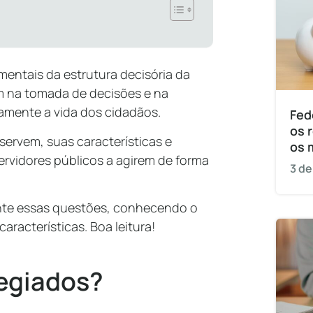
entais da estrutura decisória da
am na tomada de decisões e na
tamente a vida dos cidadãos.
Fed
os 
servem, suas características e
os 
ervidores públicos a agirem de forma
3 de
ente essas questões, conhecendo o
características. Boa leitura!
legiados?