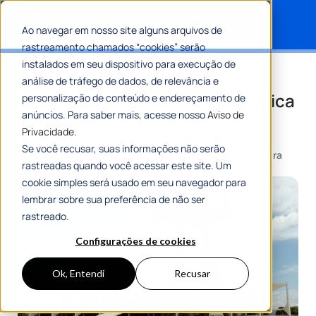
Ao navegar em nosso site alguns arquivos de
rastreamento chamados “cookies” serão
Search for:
instalados em seu dispositivo para execução de
Separação de poderes e suas
análise de tráfego de dados, de relevância e
especificidades na gestão pública
personalização de conteúdo e endereçamento de
anúncios. Para saber mais, acesse nosso
Aviso de
municipal
Privacidade.
Se você recusar, suas informações não serão
Por
Flávia Resende
17 Julho 2024
6 Min De Leitura
rastreadas quando você acessar este site. Um
cookie simples será usado em seu navegador para
lembrar sobre sua preferência de não ser
rastreado.
Configurações de cookies
Ok, Entendi
Recusar