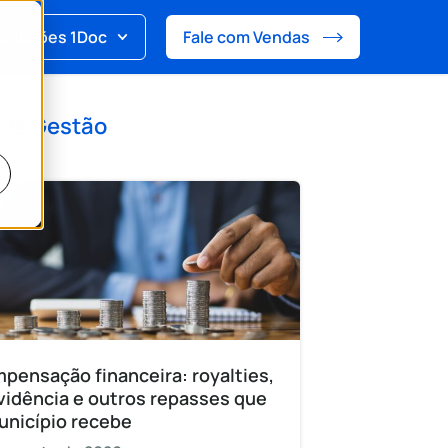
Soluções 1Doc
Fale com Vendas
 de
Gestão
pensação financeira: royalties,
vidência e outros repasses que
unicípio recebe