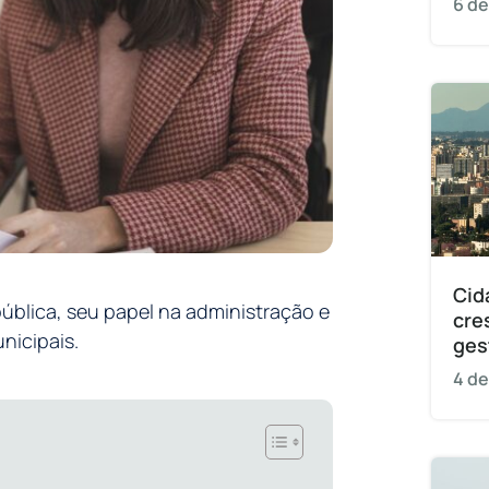
6 de
Cid
ública, seu papel na administração e
cre
nicipais.
ges
4 de