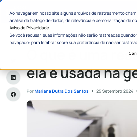
Categorias
Histórias de
Ao navegar em nosso site alguns arquivos de rastreamento chama
análise de tráfego de dados, de relevância e personalização de
Aviso de Privacidade.
Se você recusar, suas informações não serão rastreadas quando 
Home
»
O que é uma resolução e como ela é usada na gestão
navegador para lembrar sobre sua preferência de não ser rastrea
O que é uma res
Con
ela é usada na g
Por
Mariana Dutra Dos Santos
25 Setembro 2024