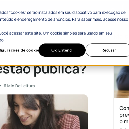
 Sucesso
Materiais Gratuitos
dos “cookies” serão instalados em seu dispositivo para execução de
 conteúdo e endereçamento de anúncios. Para saber mais, acesse nosso
você acessar este site. Um cookie simples será usado em seu
 pública?
Mais
do.
olução e como
figurações de cookies
Ok, Entendi
Recusar
estão pública?
6 Min De Leitura
Com
pre
o m