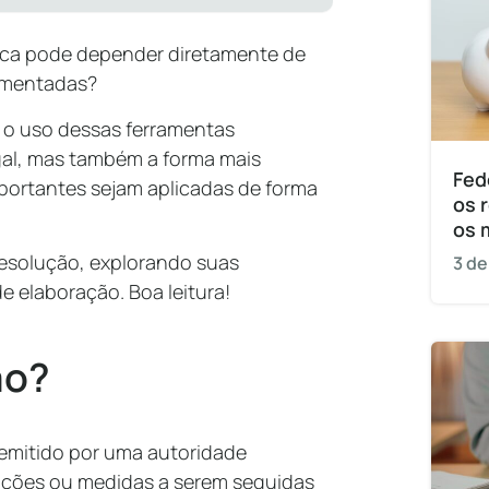
ica pode depender diretamente de
lementadas?
 o uso dessas ferramentas
gal, mas também a forma mais
Fed
portantes sejam aplicadas de forma
os 
os 
resolução, explorando suas
3 de
e elaboração. Boa leitura!
ão?
 emitido por uma autoridade
ações ou medidas a serem seguidas