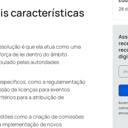
Edu
28 d
is características
Ass
rec
resolução é que ela atua como uma
rec
 força de lei dentro do âmbito
dig
ipulado pelas autoridades
específicos, como a regulamentação
ssão de licenças para eventos
itérios para a atribuição de
Ao en
com o
em n
estões como a criação de comissões
, a implementação de novos