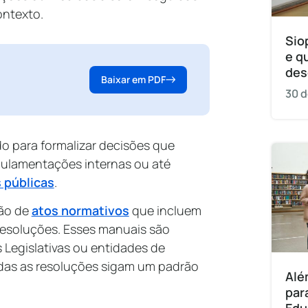
ontexto.
Sio
e q
des
Baixar em PDF
30 d
do para formalizar decisões que
gulamentações internas ou até
s públicas
.
ção de
atos normativos
que incluem
 resoluções. Esses manuais são
 Legislativas ou entidades de
odas as resoluções sigam um padrão
Alé
par