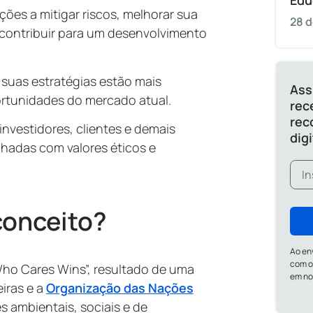
Edu
ões a mitigar riscos, melhorar sua
28 d
 contribuir para um desenvolvimento
suas estratégias estão mais
Ass
ortunidades do mercado atual.
rec
rec
investidores, clientes e demais
dig
hadas com valores éticos e
conceito?
Ao en
com o
Who Cares Wins”, resultado de uma
em n
eiras e a
Organização das Nações
es ambientais, sociais e de