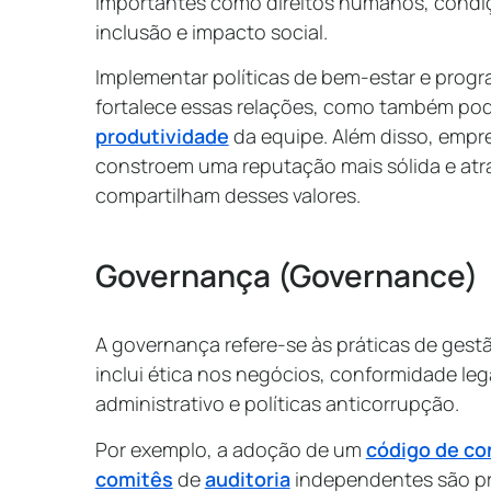
importantes como direitos humanos, condiç
inclusão e impacto social.
Implementar políticas de bem-estar e prog
fortalece essas relações, como também pod
produtividade
da equipe. Além disso, empre
constroem uma reputação mais sólida e atra
compartilham desses valores.
Governança (Governance)
A governança refere-se às práticas de gest
inclui ética nos negócios, conformidade le
administrativo e políticas anticorrupção.
Por exemplo, a adoção de um
código de co
comitês
de
auditoria
independentes são p