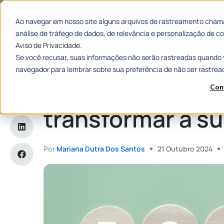
Categorias
Histórias de
Ao navegar em nosso site alguns arquivos de rastreamento chama
análise de tráfego de dados, de relevância e personalização de
Aviso de Privacidade.
Se você recusar, suas informações não serão rastreadas quando 
Home
»
ESG: como implementá-lo e transformar a sua empre
navegador para lembrar sobre sua preferência de não ser rastrea
ESG: como imple
Con
transformar a s
Por
Mariana Dutra Dos Santos
21 Outubro 2024