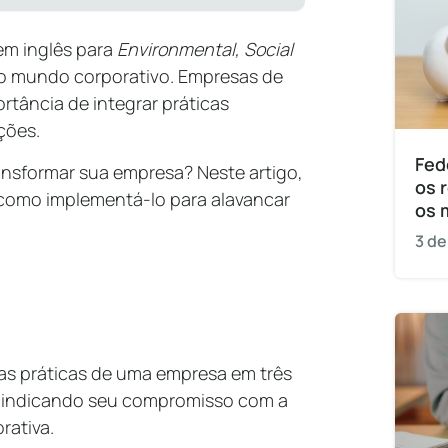
em inglês para
Environmental, Social
o mundo corporativo. Empresas de
tância de integrar práticas
ções.
Fed
ransformar sua empresa? Neste artigo,
os 
 como implementá-lo para alavancar
os 
3 de
 as práticas de uma empresa em três
) indicando seu compromisso com a
rativa.