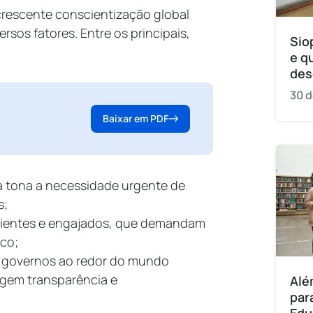
rescente conscientização global
rsos fatores. Entre os principais,
Sio
e q
des
30 d
Baixar em PDF
à tona a necessidade urgente de
s;
ientes e engajados, que demandam
ico;
 governos ao redor do mundo
igem transparência e
Alé
par