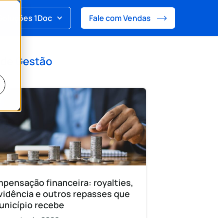
Soluções 1Doc
Fale com Vendas
 de
Gestão
pensação financeira: royalties,
vidência e outros repasses que
unicípio recebe