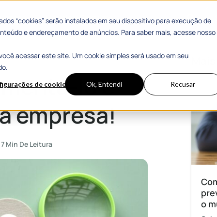
 Sucesso
Materiais Gratuitos
dos “cookies” serão instalados em seu dispositivo para execução de
 conteúdo e endereçamento de anúncios. Para saber mais, acesse nosso
você acessar este site. Um cookie simples será usado em seu
sa!
Mais
do.
mentá-lo e
figurações de cookies
Ok, Entendi
Recusar
ua empresa!
7 Min De Leitura
Com
pre
o m