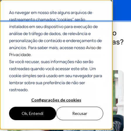
Ao navegar em nosso site alguns arquivos de
rastreamento chamados “cookies” serão
Search for:
instalados em seu dispositivo para execução de
Por que a automação fiscal é tão
análise de tráfego de dados, de relevância e
importante para as procuradorias?
personalização de conteúdo e endereçamento de
anúncios. Para saber mais, acesse nosso
Aviso de
Privacidade.
Por
Romulo Ribeiro Teixeira
27 Outubro 2023
8 Min De Leitura
Se você recusar, suas informações não serão
rastreadas quando você acessar este site. Um
cookie simples será usado em seu navegador para
lembrar sobre sua preferência de não ser
rastreado.
Configurações de cookies
Ok, Entendi
Recusar