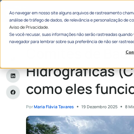
Categorias
Histórias de
Ao navegar em nosso site alguns arquivos de rastreamento chama
análise de tráfego de dados, de relevância e personalização de
Aviso de Privacidade.
Se você recusar, suas informações não serão rastreadas quando 
Home
»
Comitês de Bacias Hidrográficas (CBH): entenda co
navegador para lembrar sobre sua preferência de não ser rastrea
Comitês de Baci
Con
Hidrográficas (
como eles func
Por
Maria Flávia Tavares
19 Dezembro 2025
8 Mi