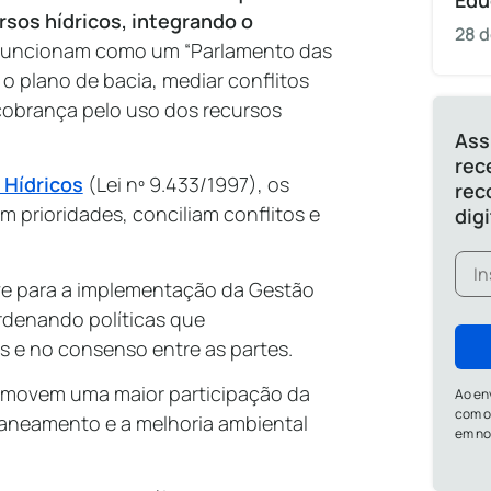
Edu
sos hídricos, integrando o
28 d
Funcionam como um “Parlamento das
 o plano de bacia, mediar conflitos
cobrança pelo uso dos recursos
Ass
rec
 Hídricos
(Lei nº 9.433/1997), os
rec
 prioridades, conciliam conflitos e
dig
e para a implementação da Gestão
rdenando políticas que
 e no consenso entre as partes.
romovem uma maior participação da
Ao en
com o
aneamento e a melhoria ambiental
em n