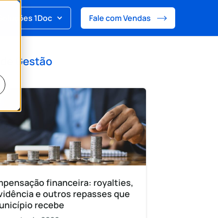
Soluções 1Doc
Fale com Vendas
 de
Gestão
pensação financeira: royalties,
vidência e outros repasses que
unicípio recebe