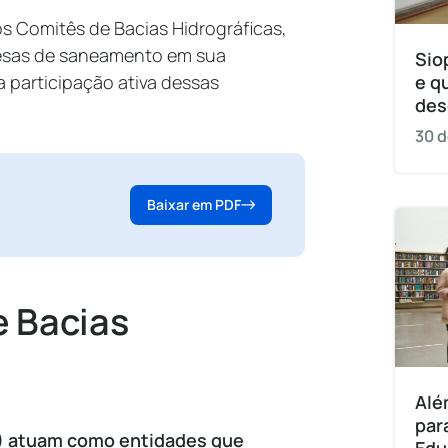
s Comitês de Bacias Hidrográficas,
esas de saneamento em sua
Sio
a participação ativa dessas
e q
des
30 d
Baixar em PDF
e Bacias
Alé
par
H) atuam como entidades que