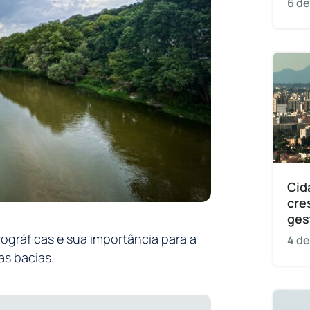
6 de
Cid
cre
ges
ográficas e sua importância para a
4 de
s bacias.