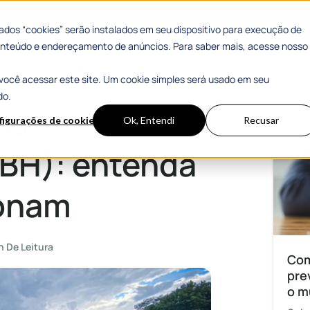
 Sucesso
Materiais Gratuitos
dos “cookies” serão instalados em seu dispositivo para execução de
 conteúdo e endereçamento de anúncios. Para saber mais, acesse nosso
você acessar este site. Um cookie simples será usado em seu
mo eles funcionam
Mais
do.
as
figurações de cookies
Ok, Entendi
Recusar
CBH): entenda
ionam
n De Leitura
Com
pre
o m