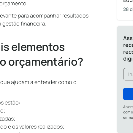
Edu
 orçamento.
28 d
relevante para acompanhar resultados
a gestão financeira.
Ass
ais elementos
rec
rec
ço orçamentário?
dig
 que ajudam a entender como o
os estão:
Ao en
o;
com o
zadas;
em n
 e os valores realizados;