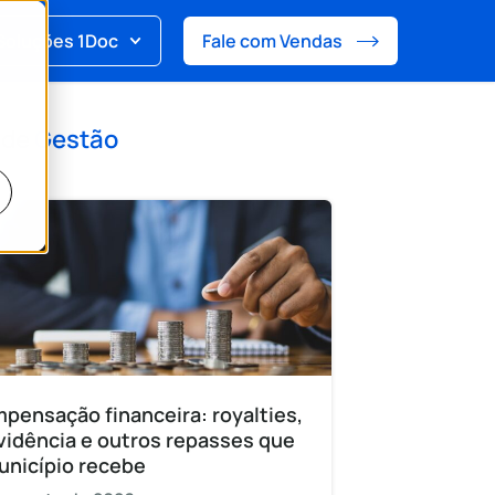
Soluções 1Doc
Fale com Vendas
 de
Gestão
pensação financeira: royalties,
vidência e outros repasses que
unicípio recebe