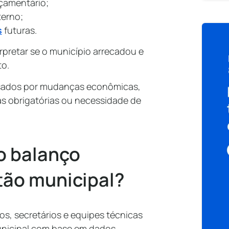
rçamentário;
terno;
s
futuras.
rpretar se o município arrecadou e
to.
usados por mudanças econômicas,
as obrigatórias ou necessidade de
.
o balanço
tão municipal?
os, secretários e equipes técnicas
icipal com base em dados