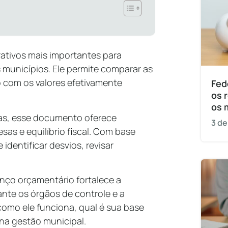
ativos mais importantes para
municípios. Ele permite comparar as
 com os valores efetivamente
Fed
os 
os 
icas, esse documento oferece
3 de
as e equilíbrio fiscal. Com base
identificar desvios, revisar
anço orçamentário fortalece a
nte os órgãos de controle e a
como ele funciona, qual é sua base
 na gestão municipal.