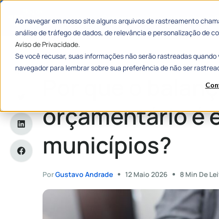
Categorias
Histórias de
Ao navegar em nosso site alguns arquivos de rastreamento chama
análise de tráfego de dados, de relevância e personalização de
Aviso de Privacidade.
Se você recusar, suas informações não serão rastreadas quando 
Home
»
Por que o balanço orçamentário é essencial para mun
navegador para lembrar sobre sua preferência de não ser rastrea
Por que o balan
Con
orçamentário é e
municípios?
Por
Gustavo Andrade
12 Maio 2026
8 Min De Lei