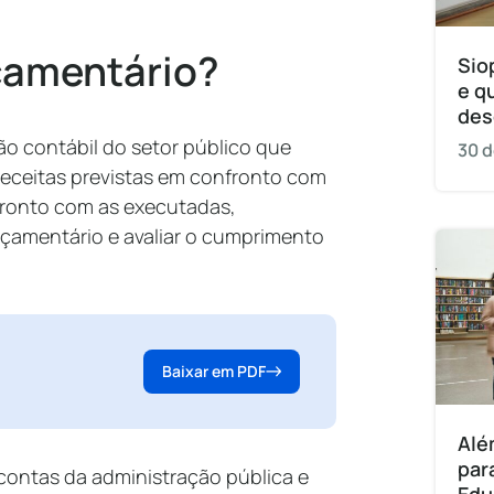
çamentário?
Sio
e q
des
 contábil do setor público que
30 d
 receitas previstas em confronto com
fronto com as executadas,
orçamentário e avaliar o cumprimento
Baixar em PDF
Alé
par
contas da administração pública e