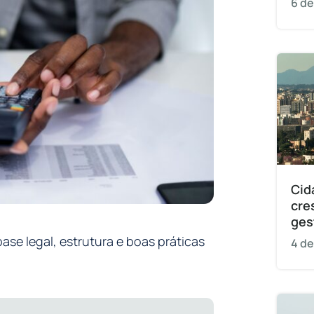
6 de
Cid
cre
ges
se legal, estrutura e boas práticas
4 de