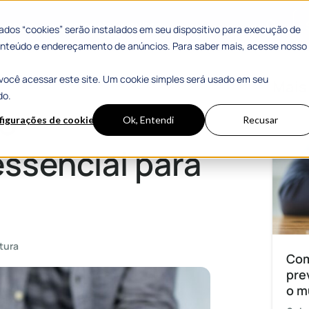
 Sucesso
Materiais Gratuitos
dos “cookies” serão instalados em seu dispositivo para execução de
 conteúdo e endereçamento de anúncios. Para saber mais, acesse nosso
você acessar este site. Um cookie simples será usado em seu
icípios?
Mais
do.
ço
figurações de cookies
Ok, Entendi
Recusar
ssencial para
tura
Com
pre
o m