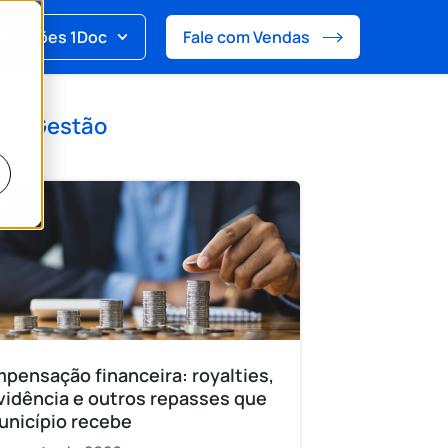
Soluções 1Doc
Fale com Vendas
 de
Gestão
pensação financeira: royalties,
vidência e outros repasses que
unicípio recebe