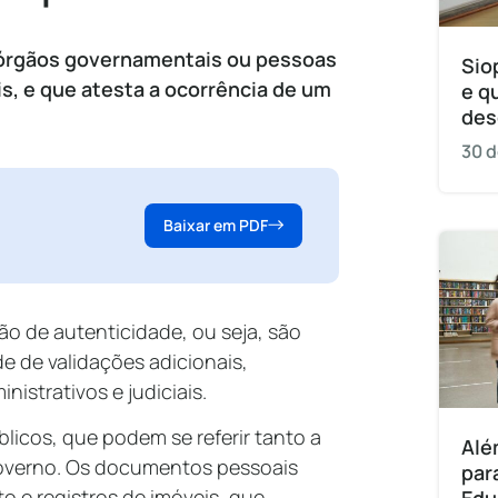
 órgãos governamentais ou pessoas
Sio
s, e que atesta a ocorrência de um
e q
des
30 d
Baixar em PDF
 de autenticidade, ou seja, são
 de validações adicionais,
nistrativos e judiciais.
licos, que podem se referir tanto a
Alé
overno. Os documentos pessoais
par
 e registros de imóveis, que