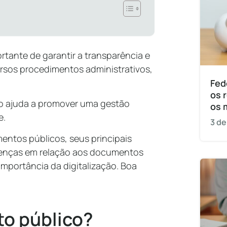
tante de garantir a transparência e
versos procedimentos administrativos,
Fed
os 
 ajuda a promover uma gestão
os 
e.
3 de
entos públicos, seus principais
erenças em relação aos documentos
 importância da digitalização. Boa
o público?