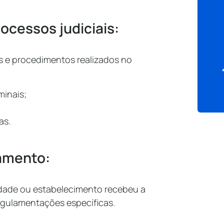
ocessos judiciais:
s e procedimentos realizados no
minais;
as.
amento:
dade ou estabelecimento recebeu a
regulamentações específicas.