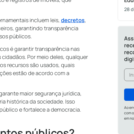
Edu
28 d
rnamentais incluem leis,
decretos
,
ceiros, garantindo transparência
rsos públicos.
Ass
rec
cos é garantir transparência nas
rec
 cidadãos. Por meio deles, qualquer
dig
os recursos são usados, quais
ações estão de acordo com a
garante maior segurança jurídica,
ia histórica da sociedade. Isso
Ao en
úblico e fortalece a democracia.
com o
em n
ntos públicos?