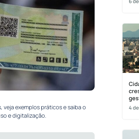
6 de
Cid
cre
ges
veja exemplos práticos e saiba o
4 de
so e digitalização.