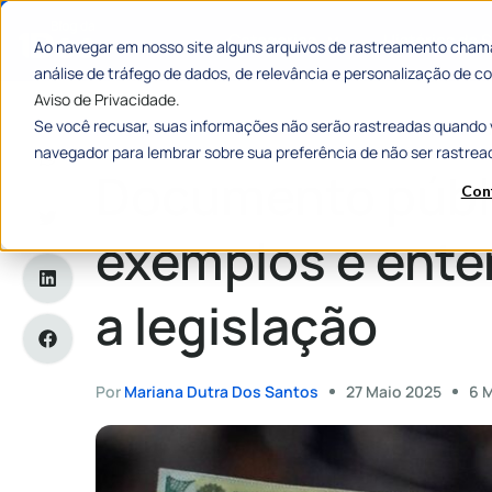
Categorias
Histórias de
Ao navegar em nosso site alguns arquivos de rastreamento chama
análise de tráfego de dados, de relevância e personalização de
Aviso de Privacidade.
Se você recusar, suas informações não serão rastreadas quando 
Home
»
Documento público: veja exemplos e entenda o que d
navegador para lembrar sobre sua preferência de não ser rastrea
Documento públi
Con
exemplos e ente
a legislação
Por
Mariana Dutra Dos Santos
27 Maio 2025
6 M