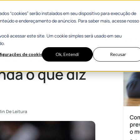
 Sucesso
Materiais Gratuitos
dos “cookies” serão instalados em seu dispositivo para execução de
 conteúdo e endereçamento de anúncios. Para saber mais, acesse nosso
você acessar este site. Um cookie simples será usado em seu
iz a legislação
Mais
do.
co: veja
figurações de cookies
Ok, Entendi
Recusar
nda o que diz
in De Leitura
Com
pre
o m