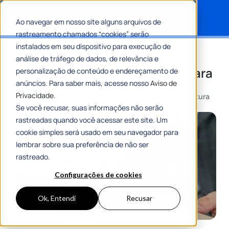
Ao navegar em nosso site alguns arquivos de
rastreamento chamados “cookies” serão
Search for:
instalados em seu dispositivo para execução de
Duodécimo municipal: como
análise de tráfego de dados, de relevância e
funciona o repasse para a Câmara
personalização de conteúdo e endereçamento de
anúncios. Para saber mais, acesse nosso
Aviso de
Privacidade.
Por
Gustavo Andrade
14 Abril 2026
7 Min De Leitura
Se você recusar, suas informações não serão
rastreadas quando você acessar este site. Um
cookie simples será usado em seu navegador para
lembrar sobre sua preferência de não ser
rastreado.
Configurações de cookies
Ok, Entendi
Recusar