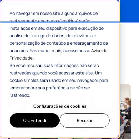
Ao navegar em nosso site alguns arquivos de
rastreamento chamados “cookies” serão
Search for:
instalados em seu dispositivo para execução de
Escola do Legislativo: como
análise de tráfego de dados, de relevância e
fortalecer o papel da Câmara
personalização de conteúdo e endereçamento de
anúncios. Para saber mais, acesse nosso
Aviso de
Municipal na formação cidadã
Privacidade.
Se você recusar, suas informações não serão
Por
Equipe Editorial 1Doc
15 Outubro 2025
rastreadas quando você acessar este site. Um
7 Min De Leitura
cookie simples será usado em seu navegador para
lembrar sobre sua preferência de não ser
rastreado.
Configurações de cookies
Ok, Entendi
Recusar