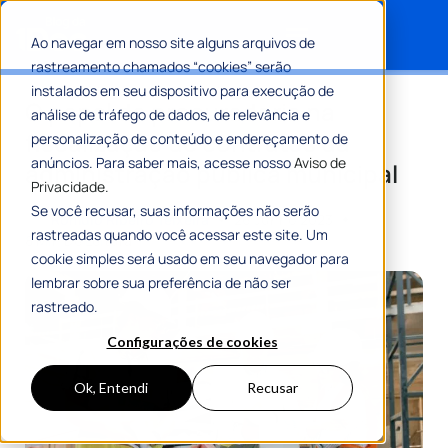
Ao navegar em nosso site alguns arquivos de
rastreamento chamados “cookies” serão
Search for:
instalados em seu dispositivo para execução de
O papel da procuradoria na
análise de tráfego de dados, de relevância e
fiscalização de contratos da
personalização de conteúdo e endereçamento de
anúncios. Para saber mais, acesse nosso
Aviso de
administração pública municipal
Privacidade.
Se você recusar, suas informações não serão
Por
Romulo Ribeiro Teixeira
26 Junho 2023
rastreadas quando você acessar este site. Um
8 Min De Leitura
cookie simples será usado em seu navegador para
lembrar sobre sua preferência de não ser
rastreado.
Configurações de cookies
Ok, Entendi
Recusar