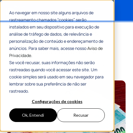
Ao navegar em nosso site alguns arquivos de
rastreamento chamados “cookies” serão
Search for:
instalados em seu dispositivo para execução de
Fundo de Participação dos
análise de tráfego de dados, de relevância e
Municípios: tudo o que você
personalização de conteúdo e endereçamento de
anúncios. Para saber mais, acesse nosso
Aviso de
precisa saber sobre o FPM!
Privacidade.
Se você recusar, suas informações não serão
Por
Equipe Editorial 1Doc
29 Fevereiro 2024
rastreadas quando você acessar este site. Um
4 Min De Leitura
cookie simples será usado em seu navegador para
lembrar sobre sua preferência de não ser
rastreado.
Configurações de cookies
Ok, Entendi
Recusar